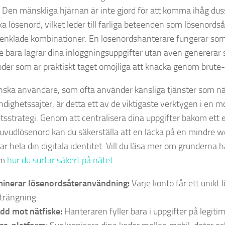
t. Den mänskliga hjärnan är inte gjord för att komma ihåg dus
a lösenord, vilket leder till farliga beteenden som lösenord
örenklade kombinationer. En lösenordshanterare fungerar som e
e bara lagrar dina inloggningsuppgifter utan även genererar
oder som är praktiskt taget omöjliga att knäcka genom brute-
nska användare, som ofta använder känsliga tjänster som nä
dighetssajter, är detta ett av de viktigaste verktygen i en 
tsstrategi. Genom att centralisera dina uppgifter bakom ett 
huvudlösenord kan du säkerställa att en läcka på en mindre w
r hela din digitala identitet. Vill du läsa mer om grunderna h
om
hur du surfar säkert på nätet
.
minerar lösenordsåteranvändning:
Varje konto får ett unikt 
trängning.
dd mot nätfiske:
Hanteraren fyller bara i uppgifter på legit