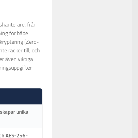
shanterare, från
ning för både
kryptering (Zero-
e räcker till, och
er även viktiga
ningsuppgifter
 skapar unika
och AES-256-