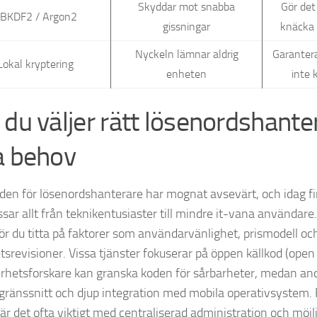
Skyddar mot snabba
Gör det
BKDF2 / Argon2
gissningar
knäcka
Nyckeln lämnar aldrig
Garantera
Lokal kryptering
enheten
inte 
 du väljer rätt lösenordshante
a behov
en för lösenordshanterare har mognat avsevärt, och idag fi
sar allt från teknikentusiaster till mindre it-vana användare.
bör du titta på faktorer som användarvänlighet, prismodell o
srevisioner. Vissa tjänster fokuserar på öppen källkod (open 
erhetsforskare kan granska koden för sårbarheter, medan and
 gränssnitt och djup integration med mobila operativsystem.
 är det ofta viktigt med centraliserad administration och möjl