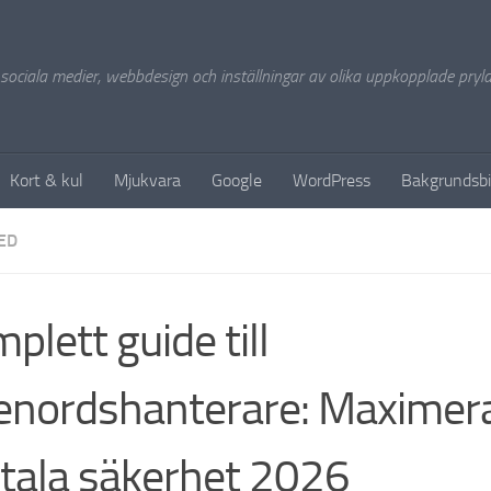
 sociala medier, webbdesign och inställningar av olika uppkopplade pryla
Kort & kul
Mjukvara
Google
WordPress
Bakgrundsbi
ED
plett guide till
enordshanterare: Maximera
itala säkerhet 2026