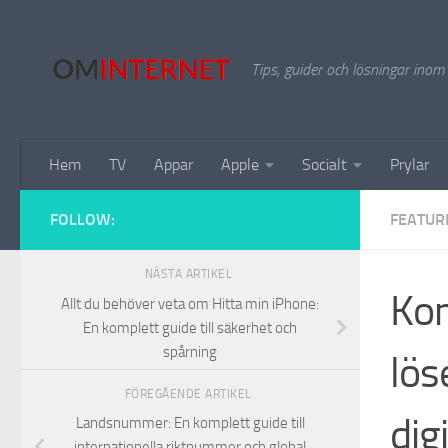
Hoppa till innehåll
Tips, guider och lösningar inom
Hem
TV
Appar
Apple
Socialt
Prylar
FOLLOW:
FEATUR
NÄSTA ARTIKEL
Kom
Allt du behöver veta om Hitta min iPhone:
En komplett guide till säkerhet och
spårning
lös
FÖREGÅENDE ARTIKEL
dig
Landsnummer: En komplett guide till
internationella riktnummer och global