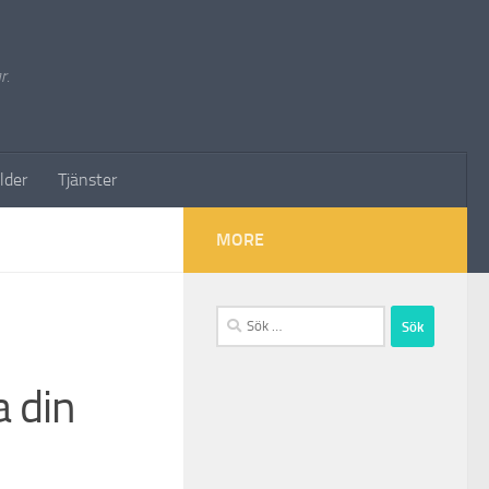
r.
lder
Tjänster
MORE
Sök
efter:
 din