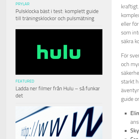
PRYLAR
kraftig
Pulsklocka bäst i test: komplett guide
komplex
till träningsklockor och pulsmätning
eller f
som int
säkra k
För sve
och myn
säkerhe
starkt 
FEATURED
Ladda ner filmer från Hulu – så funkar
äventyra
det
guide 
Eli
ans
Sky