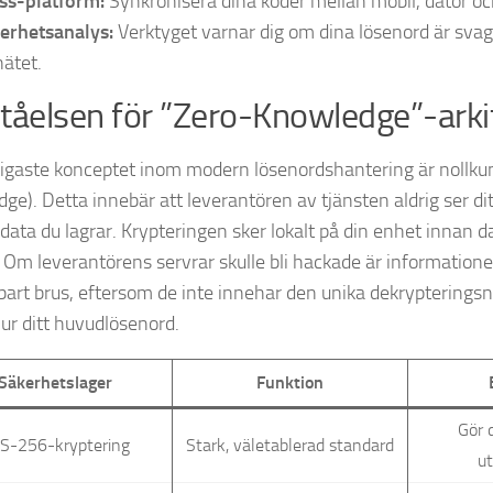
ss-platform:
Synkronisera dina koder mellan mobil, dator och
erhetsanalys:
Verktyget varnar dig om dina lösenord är svaga 
nätet.
tåelsen för ”Zero-Knowledge”-arki
tigaste konceptet inom modern lösenordshantering är nollku
ge). Detta innebär att leverantören av tjänsten aldrig ser d
 data du lagrar. Krypteringen sker lokalt på din enhet innan dat
 Om leverantörens servrar skulle bli hackade är informationen
sbart brus, eftersom de inte innehar den unika dekryptering
 ur ditt huvudlösenord.
Säkerhetslager
Funktion
Gör d
S-256-kryptering
Stark, väletablerad standard
u