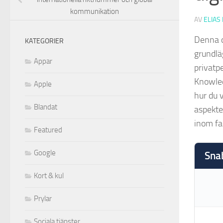
kommunikation
AV
ELIAS
Denna o
KATEGORIER
grundlä
Appar
privatp
Knowled
Apple
hur du 
Blandat
aspekte
inom fa
Featured
Google
Sna
Kort & kul
Prylar
Sociala tjänster