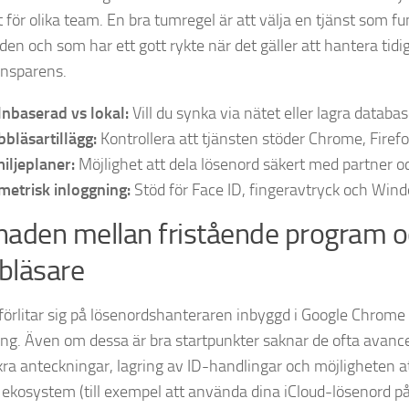
 för olika team. En bra tumregel är att välja en tjänst som fu
en och som har ett gott rykte när det gäller att hantera tidi
nsparens.
nbaserad vs lokal:
Vill du synka via nätet eller lagra databas
bläsartillägg:
Kontrollera att tjänsten stöder Chrome, Firefo
iljeplaner:
Möjlighet att dela lösenord säkert med partner o
metrisk inloggning:
Stöd för Face ID, fingeravtryck och Wind
lnaden mellan fristående program 
bläsare
örlitar sig på lösenordshanteraren inbyggd i Google Chrome e
ing. Även om dessa är bra startpunkter saknar de ofta avanc
ra anteckningar, lagring av ID-handlingar och möjligheten a
a ekosystem (till exempel att använda dina iCloud-lösenord p