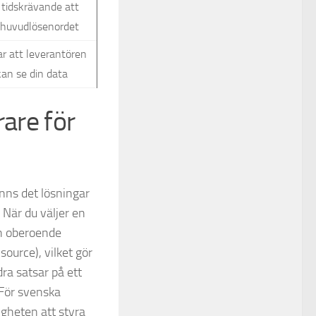
 tidskrävande att
 huvudlösenordet
r att leverantören
kan se din data
rare för
nns det lösningar
 När du väljer en
ch oberoende
source), vilket gör
ra satsar på ett
 För svenska
igheten att styra