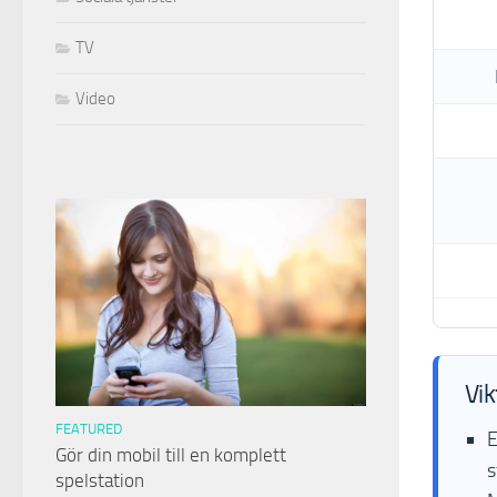
TV
Video
Vik
FEATURED
E
Gör din mobil till en komplett
s
spelstation