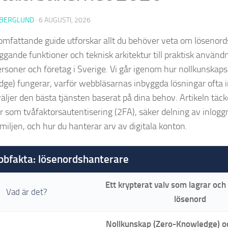
 BERGLUND
·
6 AUGUSTI, 2026
mfattande guide utforskar allt du behöver veta om lösenord
ggande funktioner och teknisk arkitektur till praktisk använd
ersoner och företag i Sverige. Vi går igenom hur nollkunskaps
ge) fungerar, varför webbläsarnas inbyggda lösningar ofta int
väljer den bästa tjänsten baserat på dina behov. Artikeln täck
r som tvåfaktorsautentisering (2FA), säker delning av inlogg
miljen, och hur du hanterar arv av digitala konton.
bbfakta: lösenordshanterare
Ett krypterat valv som lagrar och
Vad är det?
lösenord
Nollkunskap (Zero-Knowledge) 