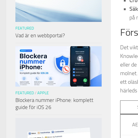
Cro
Säk
på 
FEATURED
Förs
Vad är en webbportal?
Det vik
Knowled
eller de
molnet.
ett olä
härleds
FEATURED
/
APPLE
Blockera nummer iPhone: komplett
guide för iOS 26
AE