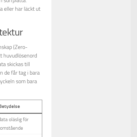
 surfplatta.
eller har läckt ut
tektur
nskap (Zero-
itt huvudlösenord
a skickas till
 de får tag i bara
snyckeln som bara
Betydelse
ata oläslig för
tomstående