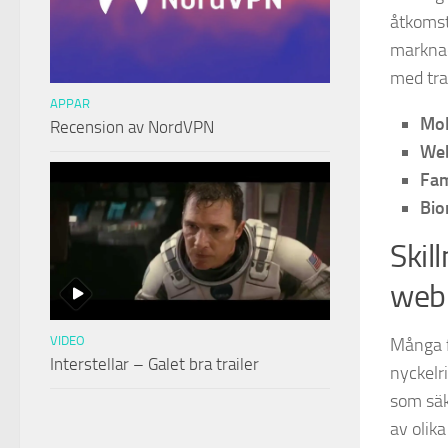
åtkomst
marknad
med tra
APPAR
Mol
Recension av NordVPN
Web
Fam
Bio
Skil
web
VIDEO
Många f
Interstellar – Galet bra trailer
nyckelr
som säk
av olik