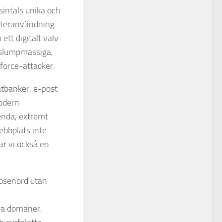
sintals unika och
såteranvändning
tt digitalt valv
 slumpmässiga,
force-attacker.
tbanker, e-post
modern
enda, extremt
ebbplats inte
ar vi också en
lösenord utan
ima domäner.