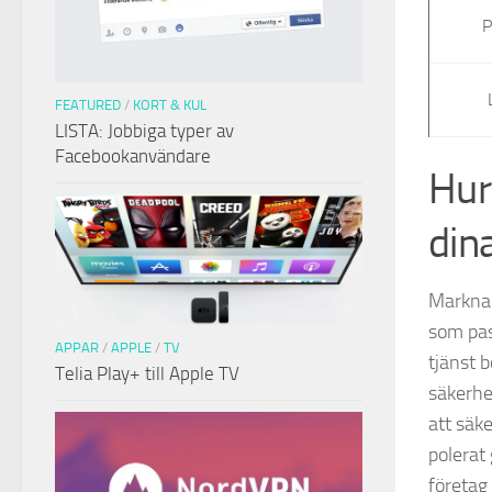
P
FEATURED
/
KORT & KUL
LISTA: Jobbiga typer av
Facebookanvändare
Hur
din
Marknad
som pas
APPAR
/
APPLE
/
TV
tjänst 
Telia Play+ till Apple TV
säkerhet
att säk
polerat
företag