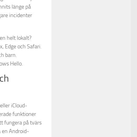
nnits länge på
gare incidenter
en helt lokalt?
x, Edge och Safari.
ch barn.
ows Hello.
och
ller iCloud-
erade funktioner
tt fungera på tvärs
å en Android-