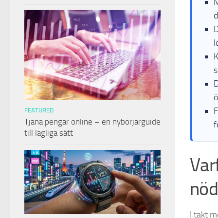
M
d
D
l
K
s
D
ö
F
FEATURED
Tjäna pengar online – en nybörjarguide
f
till lagliga sätt
Var
nöd
I takt m