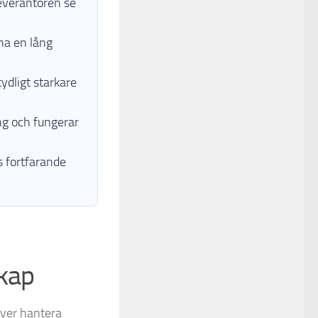
everantören se
na en lång
ydligt starkare
ng och fungerar
 fortfarande
skap
höver hantera