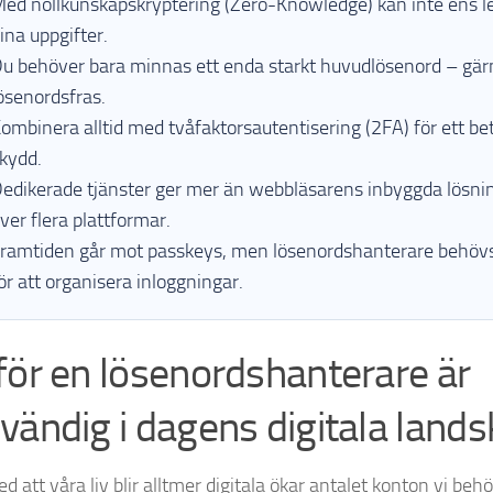
ed nollkunskapskryptering (Zero-Knowledge) kan inte ens l
ina uppgifter.
u behöver bara minnas ett enda starkt huvudlösenord – gär
ösenordsfras.
ombinera alltid med tvåfaktorsautentisering (2FA) för ett bet
kydd.
edikerade tjänster ger mer än webbläsarens inbyggda lösni
ver flera plattformar.
ramtiden går mot passkeys, men lösenordshanterare behövs
ör att organisera inloggningar.
för en lösenordshanterare är
vändig i dagens digitala land
ed att våra liv blir alltmer digitala ökar antalet konton vi be