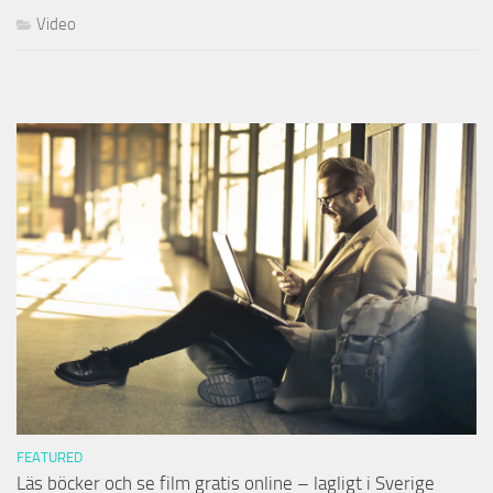
Video
FEATURED
Läs böcker och se film gratis online – lagligt i Sverige