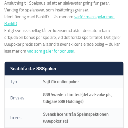
Anslutning till Spelpaus, så att en självavstängning fungerar.
Verktyg för spelansvar, som insättningsgränser.
Identifiering med BankID – läs mer om
varför man spelar med
BankID
.
Enligt svensk spellag får en licensierad aktör dessutom bara
erbjuda en bonus per spelare, vid det första speltillfället. Det gäller
888poker precis som alla andra svensklicensierade bolag – du kan
läsa mer om
vad som gäller för bonusar
.
Snabbfakta: 888poker
Typ
Sajt för onlinepoker
888 Sweden Limited (del av Evoke plc,
Drivs av
tidigare 888 Holdings)
Svensk licens från Spelinspektionen
Licens
(888poker.se)