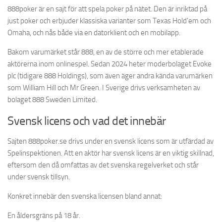
888poker är en sajt för att spela poker på nätet. Den är inriktad på
just poker och erbjuder klassiska varianter som Texas Hold’em och
Omaha, och nås både via en datorklient och en mobilapp.
Bakom varumärket står 888, en av de större och mer etablerade
aktörerna inom onlinespel. Sedan 2024 heter moderbolaget Evoke
plc (tidigare 888 Holdings), som även äger andra kända varumärken
som William Hill och Mr Green. I Sverige drivs verksamheten av
bolaget 888 Sweden Limited.
Svensk licens och vad det innebär
Sajten 888poker.se drivs under en svensk licens som är utfärdad av
Spelinspektionen. Att en aktör har svensk licens är en viktig skillnad,
eftersom den då omfattas av det svenska regelverket och står
under svensk tillsyn.
Konkret innebär den svenska licensen bland annat:
En åldersgräns på 18 år.