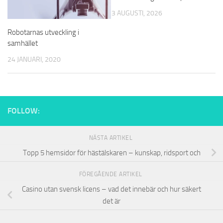
3 AUGUSTI, 2026
Robotarnas utveckling i
samhället
24 JANUARI, 2020
FOLLOW:
NÄSTA ARTIKEL
Topp 5 hemsidor för hästälskaren – kunskap, ridsport och
FÖREGÅENDE ARTIKEL
Casino utan svensk licens – vad det innebär och hur säkert
det är