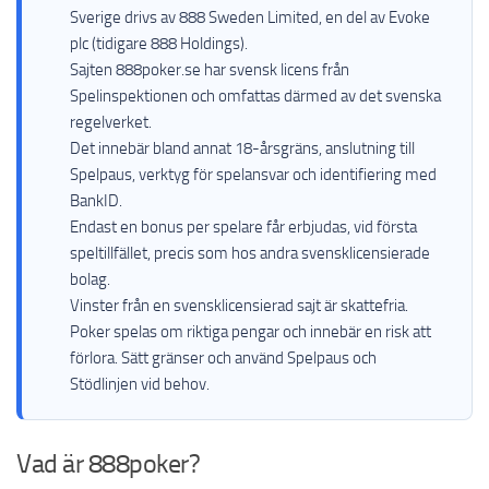
Sverige drivs av 888 Sweden Limited, en del av Evoke
plc (tidigare 888 Holdings).
Sajten 888poker.se har svensk licens från
Spelinspektionen och omfattas därmed av det svenska
regelverket.
Det innebär bland annat 18-årsgräns, anslutning till
Spelpaus, verktyg för spelansvar och identifiering med
BankID.
Endast en bonus per spelare får erbjudas, vid första
speltillfället, precis som hos andra svensklicensierade
bolag.
Vinster från en svensklicensierad sajt är skattefria.
Poker spelas om riktiga pengar och innebär en risk att
förlora. Sätt gränser och använd Spelpaus och
Stödlinjen vid behov.
Vad är 888poker?