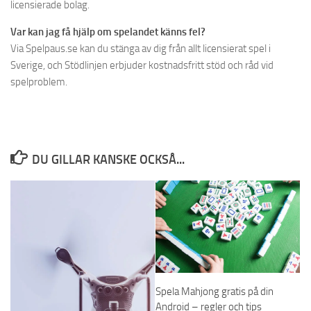
licensierade bolag.
Var kan jag få hjälp om spelandet känns fel?
Via Spelpaus.se kan du stänga av dig från allt licensierat spel i
Sverige, och Stödlinjen erbjuder kostnadsfritt stöd och råd vid
spelproblem.
DU GILLAR KANSKE OCKSÅ...
Spela Mahjong gratis på din
Android – regler och tips