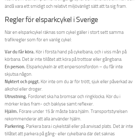
ändå vara ett smidigt och relativt miljövänligt sätt att ta sig fram.
Regler för elsparkcykel i Sverige
När en elsparkcykel räknas som cykel gäller i stort sett samma
trafikregler som för en vanlig cykel:
Var du får köra.
Kör i första hand på cykelbana, och i viss mån på
körbana. Det är inte tillåtet att köra på trottoar eller gångbana.
En person.
Elsparkcykeln är ett enpersonsfordon – du får inte
skjutsa någon.
Nyktert och piggt.
Kör inte om du är för trött, sjuk eller påverkad av
alkohol eller droger.
Utrustning.
Fordonet ska ha bromsar och ringklocka. Kör du i
mörker krävs fram- och baklyse samt reflexer.
Hjälm.
Förare under 15 år måste bära hjälm. Transportstyrelsen
rekommenderar att alla använder hjälm.
Parkering.
Parkera bara i cykelställ eller på anvisad plats. Det är inte
tillåtet att parkera på gång- eller cykelbana där det saknas