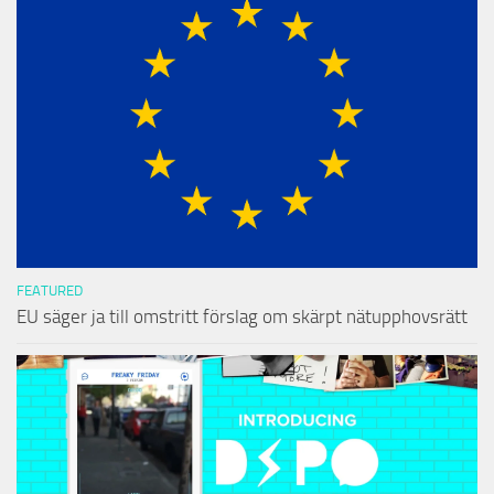
FEATURED
EU säger ja till omstritt förslag om skärpt nätupphovsrätt