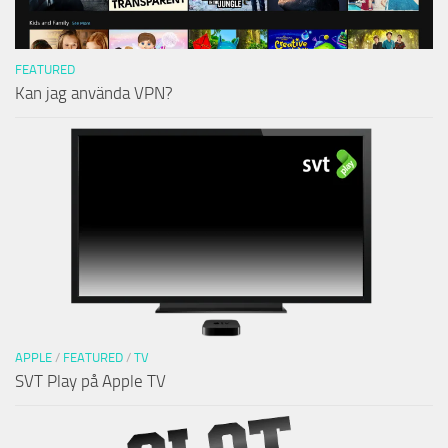
FEATURED
Kan jag använda VPN?
APPLE
/
FEATURED
/
TV
SVT Play på Apple TV