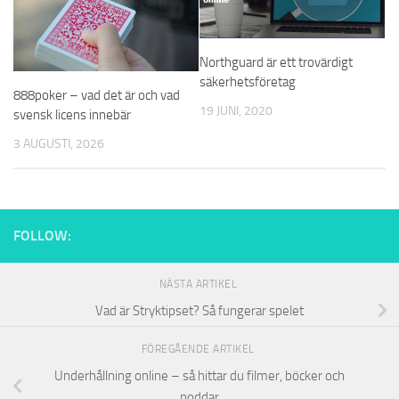
Northguard är ett trovärdigt
säkerhetsföretag
888poker – vad det är och vad
19 JUNI, 2020
svensk licens innebär
3 AUGUSTI, 2026
FOLLOW:
NÄSTA ARTIKEL
Vad är Stryktipset? Så fungerar spelet
FÖREGÅENDE ARTIKEL
Underhållning online – så hittar du filmer, böcker och
poddar