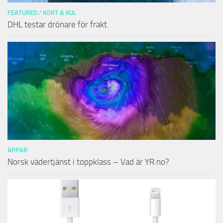
FEATURED
/
KORT & KUL
DHL testar drönare för frakt.
APPAR
Norsk vädertjänst i toppklass – Vad är YR.no?