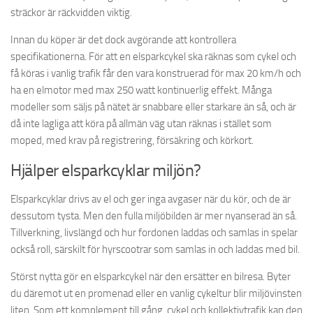
sträckor är räckvidden viktig.
Innan du köper är det dock avgörande att kontrollera
specifikationerna. För att en elsparkcykel ska räknas som cykel och
få köras i vanlig trafik får den vara konstruerad för max 20 km/h och
ha en elmotor med max 250 watt kontinuerlig effekt. Många
modeller som säljs på nätet är snabbare eller starkare än så, och är
då inte lagliga att köra på allmän väg utan räknas i stället som
moped, med krav på registrering, försäkring och körkort.
Hjälper elsparkcyklar miljön?
Elsparkcyklar drivs av el och ger inga avgaser när du kör, och de är
dessutom tysta. Men den fulla miljöbilden är mer nyanserad än så.
Tillverkning, livslängd och hur fordonen laddas och samlas in spelar
också roll, särskilt för hyrscootrar som samlas in och laddas med bil.
Störst nytta gör en elsparkcykel när den ersätter en bilresa. Byter
du däremot ut en promenad eller en vanlig cykeltur blir miljövinsten
liten. Som ett komplement till gång, cykel och kollektivtrafik kan den