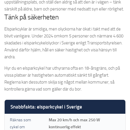
uppställningsplats, och ställ den aldrig så att den är i vägen – tänk
särskilt på äldre, barn och personer med nedsatt syn eller rörlighet.
Tänk på säkerheten
Elsparkcyklar är smidiga, men olyckorna har ökat i takt med att de
blivit vanligare. Under 2024 omkom 5 personer och närmare 4 600
skadades i elsparkcykelolyckor i Sverige enligt Transportstyrelsen.
Använd därför hjälm, håll en säker hastighet och visa hänsyn till
andra.
Hyr du en elsparkcykel har uthyrarna ofta en 18-årsgräns, och på
vissa platser är hastigheten automatiskt sänkt till gångfart.
Reglerna kan dessutom skilja sig något mellan kommuner, så
kontrollera gärna vad som gäller där du bor.
Snabbfakta: elsparkcykel i Sverige
Räknas som
Max 20 km/h och max 250 W
cykel om
kontinuerlig effekt