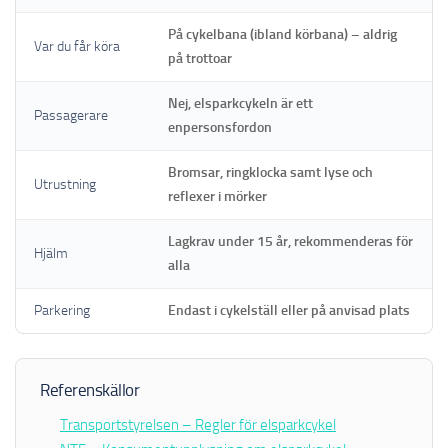
På cykelbana (ibland körbana) – aldrig
Var du får köra
på trottoar
Nej, elsparkcykeln är ett
Passagerare
enpersonsfordon
Bromsar, ringklocka samt lyse och
Utrustning
reflexer i mörker
Lagkrav under 15 år, rekommenderas för
Hjälm
alla
Parkering
Endast i cykelställ eller på anvisad plats
Referenskällor
Transportstyrelsen – Regler för elsparkcykel