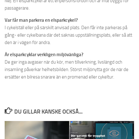
Nej. En elsparkcykel är ett enpersonsfordon och är inte byggd för
passagerare.
Var får man parkera en elsparkcykel?
I cykelställ eller på särskilt anvisad plats. Den får inte parkeras på
gång- eller cykelbana där det saknas uppställningsplats, eller så att
den är i vägen för andra.
Är elsparkcyklar verkligen miljövänliga?
De ger inga avgaser när du kör, men tillverkning, livslängd och
insamling påverkar helhetsbilden. Störst miljönytta gör de när de
ersätter en bilresa snarare än en promenad eller cykeltur.
DU GILLAR KANSKE OCKSÅ...