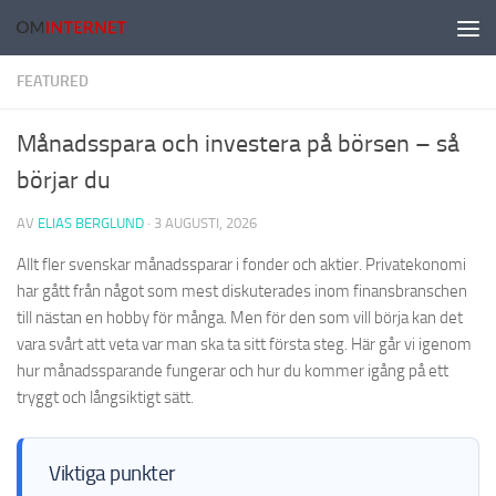
Hoppa till innehåll
FEATURED
Månadsspara och investera på börsen – så
börjar du
AV
ELIAS BERGLUND
·
3 AUGUSTI, 2026
Allt fler svenskar månadssparar i fonder och aktier. Privatekonomi
har gått från något som mest diskuterades inom finansbranschen
till nästan en hobby för många. Men för den som vill börja kan det
vara svårt att veta var man ska ta sitt första steg. Här går vi igenom
hur månadssparande fungerar och hur du kommer igång på ett
tryggt och långsiktigt sätt.
Viktiga punkter