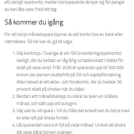
ett vanligt sparkonto, medan börssparande lämpar sig för pengar
du kan låta vara i fred ett tag.
Så kommer du igång
För att börja månadsspara öppnar du ett konto hos en bank eller
nätmäklare. Så här kan du gå till väga:
Välj kontotyp. I Sverige är ett ISK (investeringssparkonto)
vanligt, där du betalar en låg årlig schablonskatt i stället för
skatt på varje vinst. Från 2026 är sparande upp till 300 000
kronor per person skattefritt på ISK och kapitalförsäkring.
Alternativet är ett aktie- och fondkonto, där du betalar 30
procent skatt på vinsten när du säljer.
Bestäm ett månadsbelopp du klarar av även en snålare
månad, och sätt upp ett autogiro.
Välj vad du vill spara i. Vill du hålla det enkelt kan du börja med
en eller ett par breda fonder.
Låt sparandet vara och fyll på varje månad. Undvik att ändra
dig varje gång börsen svänger.