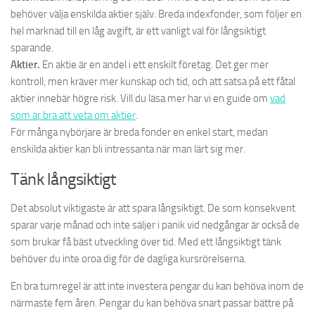
behöver välja enskilda aktier själv. Breda indexfonder, som följer en
hel marknad till en låg avgift, är ett vanligt val för långsiktigt
sparande.
Aktier.
En aktie är en andel i ett enskilt företag. Det ger mer
kontroll, men kräver mer kunskap och tid, och att satsa på ett fåtal
aktier innebär högre risk. Vill du läsa mer har vi en guide om
vad
som är bra att veta om aktier
.
För många nybörjare är breda fonder en enkel start, medan
enskilda aktier kan bli intressanta när man lärt sig mer.
Tänk långsiktigt
Det absolut viktigaste är att spara långsiktigt. De som konsekvent
sparar varje månad och inte säljer i panik vid nedgångar är också de
som brukar få bäst utveckling över tid. Med ett långsiktigt tänk
behöver du inte oroa dig för de dagliga kursrörelserna.
En bra tumregel är att inte investera pengar du kan behöva inom de
närmaste fem åren. Pengar du kan behöva snart passar bättre på