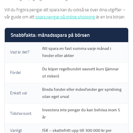
Vill du frigöra pengar att spara kan du också se över dina utgifter –
vår guide om att
spara pengar på online shopping
är en bra början.
Snabbfakta: månadsspara på börsen
Att spara en fast summa varje månad i
Vad är det?
fonder eller aktier
Du köper regelbundet oavsett kurs (jämnar
Fördel
ut risken)
Breda fonder eller indexfonder ger spridning
Enkelt val
utan eget urval
Investera inte pengar du kan behöva inom 5
Tidshorisont
år
Vanligt
ISK – skattefritt upp till 300 000 kr per