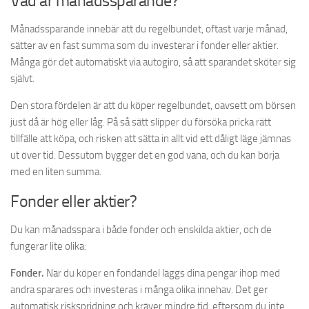
Vad är månadssparande?
Månadssparande innebär att du regelbundet, oftast varje månad,
sätter av en fast summa som du investerar i fonder eller aktier.
Många gör det automatiskt via autogiro, så att sparandet sköter sig
självt.
Den stora fördelen är att du köper regelbundet, oavsett om börsen
just då är hög eller låg. På så sätt slipper du försöka pricka rätt
tillfälle att köpa, och risken att sätta in allt vid ett dåligt läge jämnas
ut över tid. Dessutom bygger det en god vana, och du kan börja
med en liten summa.
Fonder eller aktier?
Du kan månadsspara i både fonder och enskilda aktier, och de
fungerar lite olika:
Fonder.
När du köper en fondandel läggs dina pengar ihop med
andra sparares och investeras i många olika innehav. Det ger
automatisk riskspridning och kräver mindre tid, eftersom du inte