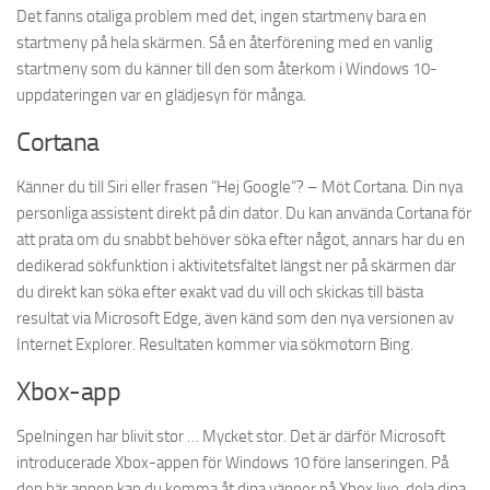
Det fanns otaliga problem med det, ingen startmeny bara en
startmeny på hela skärmen. Så en återförening med en vanlig
startmeny som du känner till den som återkom i Windows 10-
uppdateringen var en glädjesyn för många.
Cortana
Känner du till Siri eller frasen ”Hej Google”? – Möt Cortana. Din nya
personliga assistent direkt på din dator. Du kan använda Cortana för
att prata om du snabbt behöver söka efter något, annars har du en
dedikerad sökfunktion i aktivitetsfältet längst ner på skärmen där
du direkt kan söka efter exakt vad du vill och skickas till bästa
resultat via Microsoft Edge, även känd som den nya versionen av
Internet Explorer. Resultaten kommer via sökmotorn Bing.
Xbox-app
Spelningen har blivit stor … Mycket stor. Det är därför Microsoft
introducerade Xbox-appen för Windows 10 före lanseringen. På
den här appen kan du komma åt dina vänner på Xbox live, dela dina