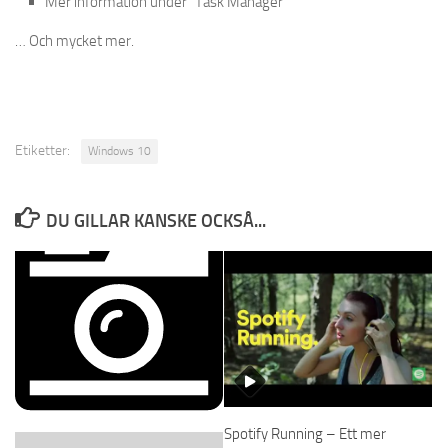
Mer information under ”Task Manager”
… Och mycket mer.
Etiketter:
Windows 10
DU GILLAR KANSKE OCKSÅ...
Spotify Running – Ett mer