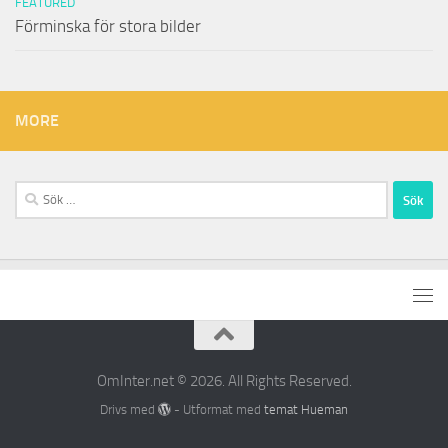
FEATURED
Förminska för stora bilder
MORE
Sök
efter:
OmInter.net © 2026. All Rights Reserved.
Drivs med
- Utformat med
temat Hueman