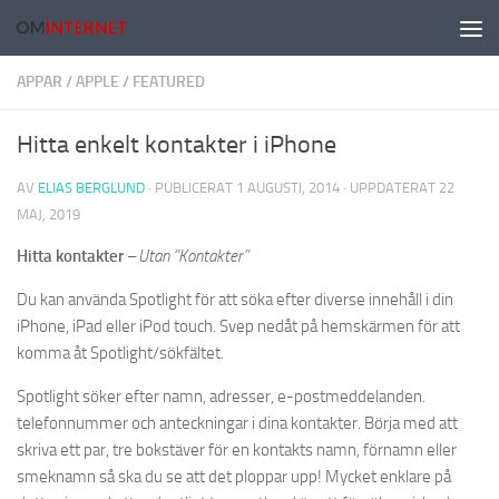
Hoppa till innehåll
APPAR
/
APPLE
/
FEATURED
Hitta enkelt kontakter i iPhone
AV
ELIAS BERGLUND
· PUBLICERAT
1 AUGUSTI, 2014
· UPPDATERAT
22
MAJ, 2019
Hitta kontakter
–
Utan ”Kontakter”
Du kan använda Spotlight för att söka efter diverse innehåll i din
iPhone, iPad eller iPod touch. Svep nedåt på hemskärmen för att
komma åt Spotlight/sökfältet.
Spotlight söker efter namn, adresser, e-postmeddelanden.
telefonnummer och anteckningar i dina kontakter. Börja med att
skriva ett par, tre bokstäver för en kontakts namn, förnamn eller
smeknamn så ska du se att det ploppar upp! Mycket enklare på