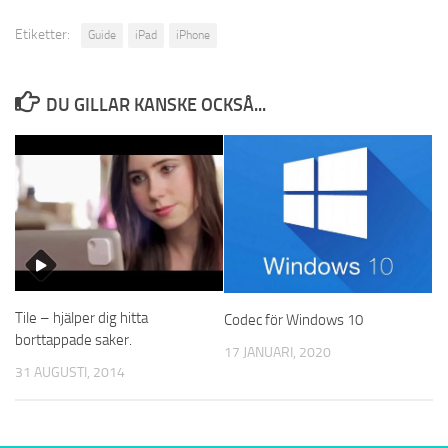
Etiketter:
Guide
iPad
iPhone
DU GILLAR KANSKE OCKSÅ...
Tile – hjälper dig hitta
Codec för Windows 10
borttappade saker.
17 JANUARI, 2020
31 AUGUSTI, 2014