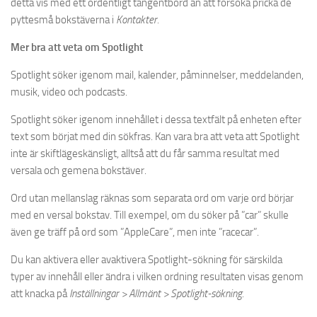
detta vis med ett ordentligt tangentbord än att försöka pricka de
pyttesmå bokstäverna i
Kontakter.
Mer bra att veta om Spotlight
Spotlight söker igenom mail, kalender, påminnelser, meddelanden,
musik, video och podcasts.
Spotlight söker igenom innehållet i dessa textfält på enheten efter
text som börjat med din sökfras. Kan vara bra att veta att Spotlight
inte är skiftlägeskänsligt, alltså att du får samma resultat med
versala och gemena bokstäver.
Ord utan mellanslag räknas som separata ord om varje ord börjar
med en versal bokstav. Till exempel, om du söker på ”car” skulle
även ge träff på ord som ”AppleCare”, men inte ”racecar”.
Du kan aktivera eller avaktivera Spotlight-sökning för särskilda
typer av innehåll eller ändra i vilken ordning resultaten visas genom
att knacka på
Inställningar > Allmänt > Spotlight-sökning.