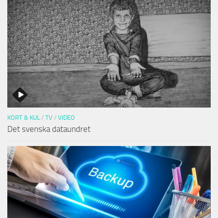
KORT & KUL
/
TV
/
VIDEO
Det svenska dataundret