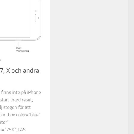
6
7, X och andra
finns inte på iPhone
tart (hard reset,
lj stegen för att
ple_box color=”blue”
nter”
th=”75%”]LÄS