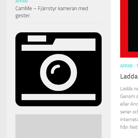
APPAR
CamMe – Fjärrstyr kameran med
gester.
APPAR
/
Ladda 
Ladda ne
Genom a
eller An
serier oc
internetu
från Netf