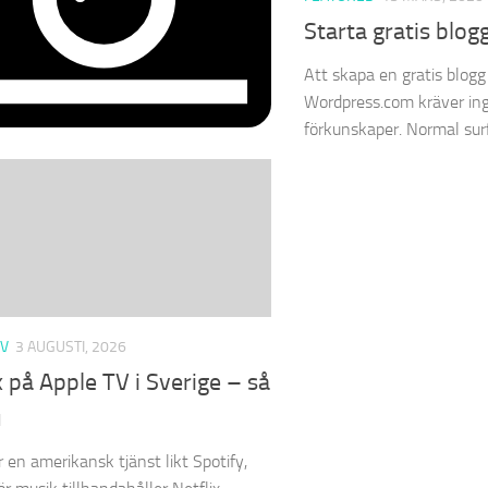
Starta gratis blog
Att skapa en gratis blog
Wordpress.com kräver ing
förkunskaper. Normal sur
TV
3 AUGUSTI, 2026
x på Apple TV i Sverige – så
u
r en amerikansk tjänst likt Spotify,