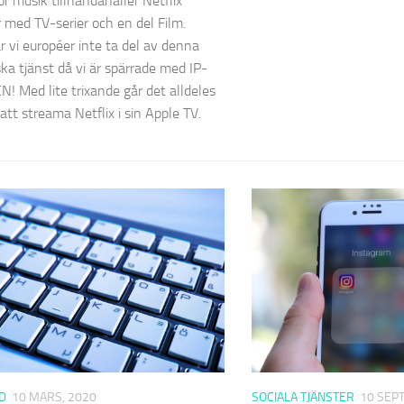
för musik tillhandahåller Netflix
med TV-serier och en del Film.
år vi européer inte ta del av denna
ska tjänst då vi är spärrade med IP-
EN! Med lite trixande går det alldeles
att streama Netflix i sin Apple TV.
D
10 MARS, 2020
SOCIALA TJÄNSTER
10 SEP