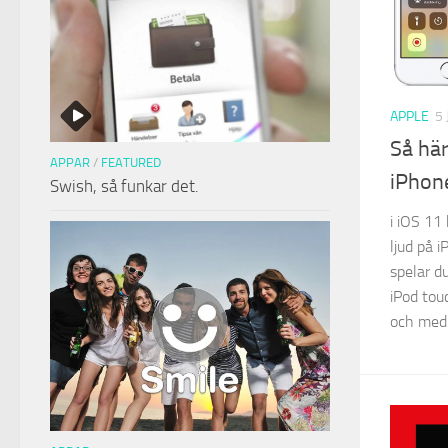
APPLE
5
Så här
APPAR
/
FEATURED
iPhone
Swish, så funkar det.
i iOS 11
ljud på 
spelar d
iPod tou
och med 