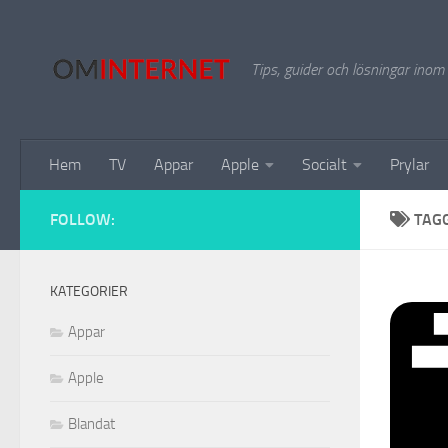
Hoppa till innehåll
Tips, guider och lösningar inom
Hem
TV
Appar
Apple
Socialt
Prylar
FOLLOW:
TAG
KATEGORIER
Appar
Apple
Blandat