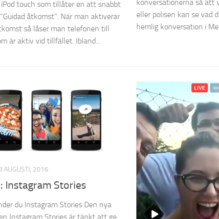
konversationerna så att
 iPod touch som tillåter en att snabbt
eller polisen kan se vad d
 ”Guidad åtkomst”. När man aktiverar
hemlig konversation i Mes
tkomst så låser man telefonen till
 är aktiv vid tillfället. Ibland...
8 AUGUSTI, 2016
: Instagram Stories
der du Instagram Stories Den nya
en Instagram Stories är tänkt att ge