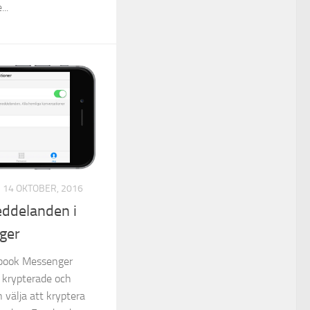
..
14 OKTOBER, 2016
eddelanden i
ger
ebook Messenger
r krypterade och
 välja att kryptera