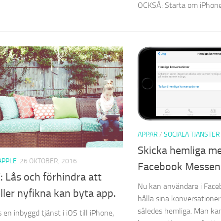
OCKSÅ: Starta om iPhone.
APPAR
/
SOCIALA TJÄNSTER
Skicka hemliga m
APPLE
26 OKTOBER, 2016
Facebook Messen
 Lås och förhindra att
Nu kan användare i Fac
ller nyfikna kan byta app.
hålla sina konversatione
således hemliga. Man kan
 en inbyggd tjänst i iOS till iPhone,