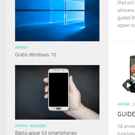
iPad och
aktivera
guidad å
appen som
APPAR
Gratis Windows 10
APPAR
2
GUIDE
Så använ
APPAR
/
BLANDAT
Bästa appar till smartphones
funktion