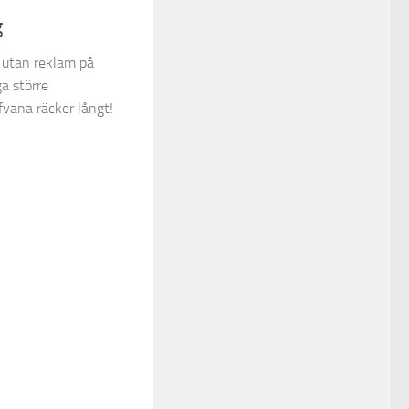
g
g utan reklam på
a större
fvana räcker långt!