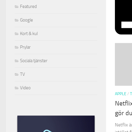
Featured
Google
Kort & kul
Prylar
Sociala tjänster
TV
Video
APPLE
/
Netfli
gör d
Netflix ä