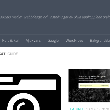
 sociala medier, webbdesign och inställningar av olika uppkopplade pryla
Kort & kul
Mjukvara
Google
WordPress
Bakgrundsbi
GAT:
GUIDE
FEATURED
13 MARS, 2020