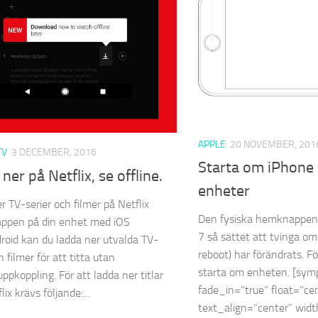
APPLE
20 NOVEMBER, 201
TV
3 DECEMBER, 2016
Starta om iPhone 
ner på Netflix, se offline.
enheter
r TV-serier och filmer på Netflix
Den fysiska hemknappen 
ppen på din enhet med iOS
7 så sättet att tvinga oms
droid kan du ladda ner utvalda TV-
reboot) har förändrats. Fö
h filmer för att titta utan
starta om enheten. [sym
ppkoppling. För att ladda ner titlar
fade_in=”true” float=”ce
lix krävs följande:...
text_align=”center” wid