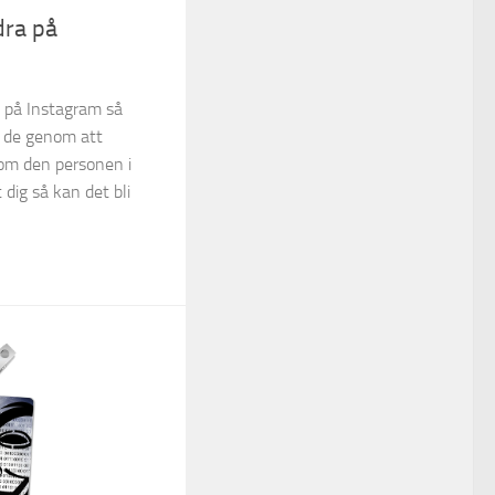
dra på
 på Instagram så
a de genom att
 om den personen i
 dig så kan det bli