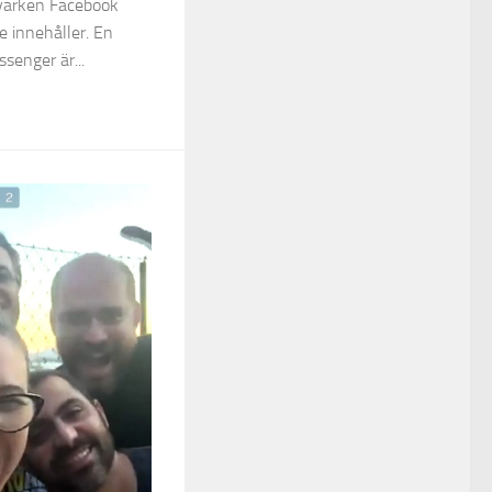
 varken Facebook
e innehåller. En
senger är...