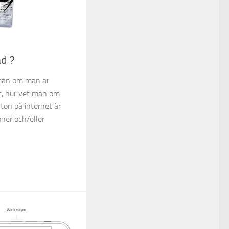
ad ?
 man om man är
gt, hur vet man om
nton på internet är
oner och/eller