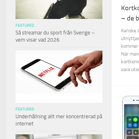
Kortk
– de b
FEATURED
Kanske ä
Så streamar du sport från Sverige –
utnyttja
vem visar vad 2026
kommer 
När man 
kortkom
vara utan
FEATURED
Underhållning allt mer koncentrerad på
internet