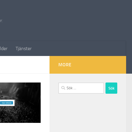
r.
lder
Tjänster
MORE
Sök
efter: