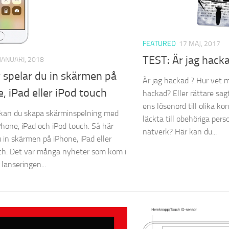
FEATURED
17 MAJ, 2017
TEST: Är jag hack
 JANUARI, 2018
 spelar du in skärmen på
Är jag hackad ? Hur vet
, iPad eller iPod touch
hackad? Eller rättare sa
ens lösenord till olika ko
 kan du skapa skärminspelning med
läckta till obehöriga pers
iPhone, iPad och iPod touch. Så här
nätverk? Här kan du...
u in skärmen på iPhone, iPad eller
ch. Det var många nyheter som kom i
lanseringen...