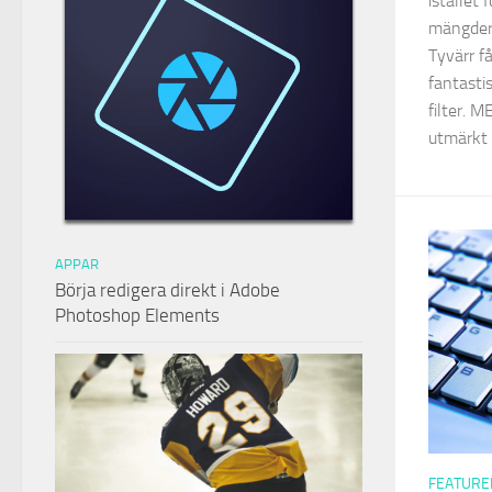
istället 
mängder 
Tyvärr f
fantasti
filter. M
utmärkt 
APPAR
Börja redigera direkt i Adobe
Photoshop Elements
FEATURE