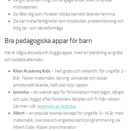
De gör lärandet roligt och engagerande, vilket ofta ökar
motivationen.
De låter dig som förälder stödja barnets lärande hemma.
De kan tränа färdigheter som kreativitet, problemlösning och
tidig läs- och räkneförmåga.
Bra pedagogiska appar för barn
Här är några aktuella och trygga appar, med en blandning av gratis
och betalda alternativ:
Khan Academy Kids
– helt gratis och reklamfri, för ungefär 2–
8 år. Täcker matematik, läsning, skrivande och social-
emotionellt lärande, helt utan köp i appen.
Jaramba
– en svensk app för förskolebarn med sagor, sånger
och spel, byggd efter förskolans läroplan och fri från reklam.
Läs mer i vår
recension av Jaramba
.
Albert
– en populär svensk läroapp för ungefär 3–16 år, med
matematik, svenska och engelska samt programmering via
Albert Code. Kräver prenumeration.