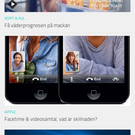
KORT & KUL
Få väderprognosen på mackan
APPLE
Facetime & videosamtal, vad är skillnaden?