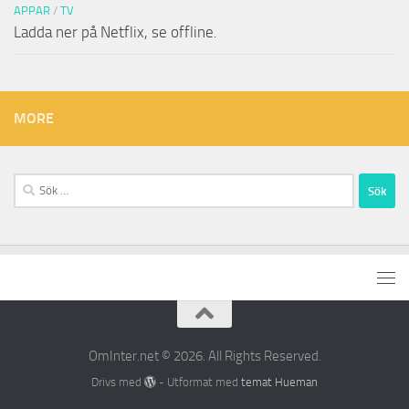
APPAR
/
TV
Ladda ner på Netflix, se offline.
MORE
Sök
efter:
OmInter.net © 2026. All Rights Reserved.
Drivs med
- Utformat med
temat Hueman