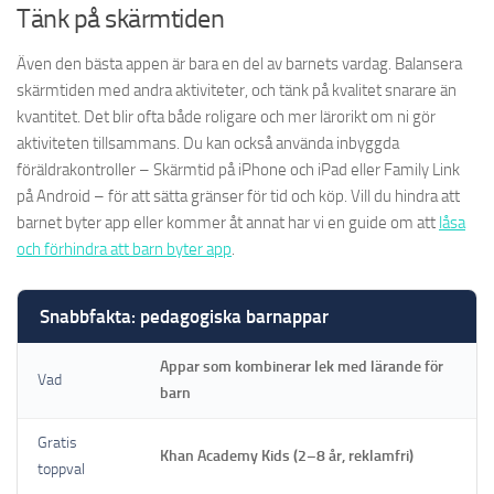
Tänk på skärmtiden
Även den bästa appen är bara en del av barnets vardag. Balansera
skärmtiden med andra aktiviteter, och tänk på kvalitet snarare än
kvantitet. Det blir ofta både roligare och mer lärorikt om ni gör
aktiviteten tillsammans. Du kan också använda inbyggda
föräldrakontroller – Skärmtid på iPhone och iPad eller Family Link
på Android – för att sätta gränser för tid och köp. Vill du hindra att
barnet byter app eller kommer åt annat har vi en guide om att
låsa
och förhindra att barn byter app
.
Snabbfakta: pedagogiska barnappar
Appar som kombinerar lek med lärande för
Vad
barn
Gratis
Khan Academy Kids (2–8 år, reklamfri)
toppval