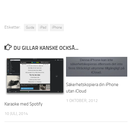
Etiketter:
Guide
iPad
iPhone
DU GILLAR KANSKE OCKSÅ...
Säkerhetskopiera din iPhone
utan iCloud
1 OKTOBER, 2012
Karaoke med Spotify
10 JULI, 2014