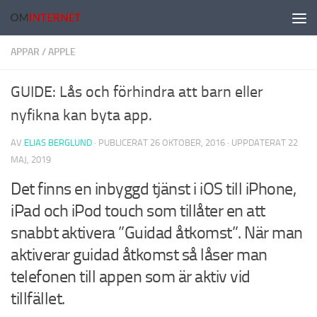
Hoppa till innehåll
APPAR
/
APPLE
GUIDE: Lås och förhindra att barn eller
nyfikna kan byta app.
AV
ELIAS BERGLUND
· PUBLICERAT
26 OKTOBER, 2016
· UPPDATERAT
22
MAJ, 2019
Det finns en inbyggd tjänst i iOS till iPhone,
iPad och iPod touch som tillåter en att
snabbt aktivera ”Guidad åtkomst”. När man
aktiverar guidad åtkomst så låser man
telefonen till appen som är aktiv vid
tillfället.