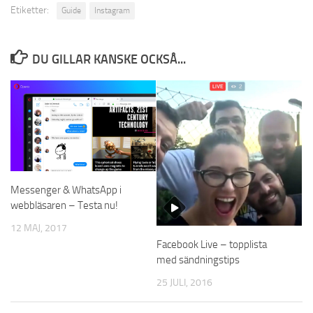
Etiketter:
Guide
Instagram
DU GILLAR KANSKE OCKSÅ...
Messenger & WhatsApp i
webbläsaren – Testa nu!
12 MAJ, 2017
Facebook Live – topplista
med sändningstips
25 JULI, 2016