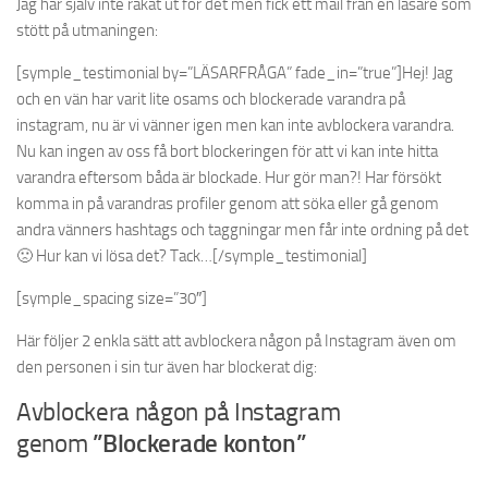
Jag har själv inte råkat ut för det men fick ett mail från en läsare som
stött på utmaningen:
[symple_testimonial by=”LÄSARFRÅGA” fade_in=”true”]Hej! Jag
och en vän har varit lite osams och blockerade varandra på
instagram, nu är vi vänner igen men kan inte avblockera varandra.
Nu kan ingen av oss få bort blockeringen för att vi kan inte hitta
varandra eftersom båda är blockade. Hur gör man?! Har försökt
komma in på varandras profiler genom att söka eller gå genom
andra vänners hashtags och taggningar men får inte ordning på det
🙁 Hur kan vi lösa det? Tack…[/symple_testimonial]
[symple_spacing size=”30″]
Här följer 2 enkla sätt att avblockera någon på Instagram även om
den personen i sin tur även har blockerat dig:
Avblockera någon på Instagram
genom
”Blockerade konton”