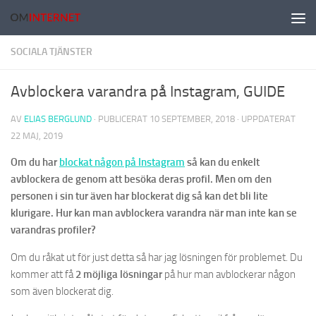
Hoppa till innehåll
SOCIALA TJÄNSTER
Avblockera varandra på Instagram, GUIDE
AV
ELIAS BERGLUND
· PUBLICERAT
10 SEPTEMBER, 2018
· UPPDATERAT
22 MAJ, 2019
Om du har
blockat någon på Instagram
så kan du enkelt
avblockera de genom att besöka deras profil. Men om den
personen i sin tur även har blockerat dig så kan det bli lite
klurigare. Hur kan man avblockera varandra när man inte kan se
varandras profiler?
Om du råkat ut för just detta så har jag lösningen för problemet. Du
kommer att få
2 möjliga lösningar
på hur man avblockerar någon
som även blockerat dig.