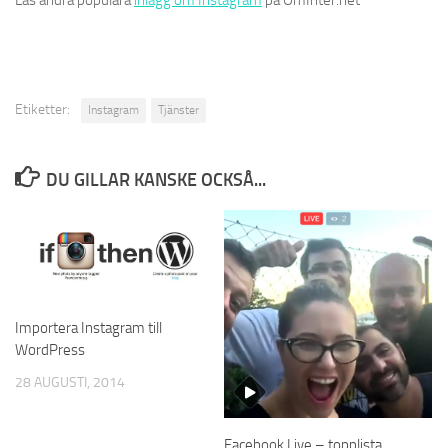
Läs andra populära
inlägg om Instagram
på OmInter.net
Etiketter:
Instagram
Tjänster
DU GILLAR KANSKE OCKSÅ...
Importera Instagram till
WordPress
28 AUGUSTI, 2014
Facebook Live – topplista