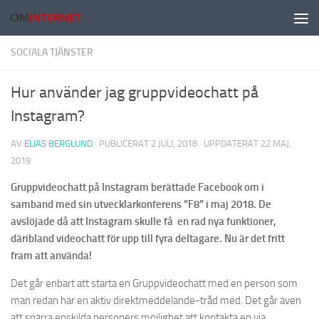
Hoppa till innehåll
SOCIALA TJÄNSTER
Hur använder jag gruppvideochatt på
Instagram?
AV
ELIAS BERGLUND
· PUBLICERAT
2 JULI, 2018
· UPPDATERAT
22 MAJ,
2019
Gruppvideochatt på Instagram berättade Facebook om i
samband med sin utvecklarkonferens ”F8” i maj 2018. De
avslöjade då att Instagram skulle få en rad nya funktioner,
däribland videochatt för upp till fyra deltagare. Nu är det fritt
fram att använda!
Det går enbart att starta en Gruppvideochatt med en person som
man redan har en aktiv direktmeddelande-tråd med. Det går även
att spärra enskilda personers möjlighet att kontakta en via