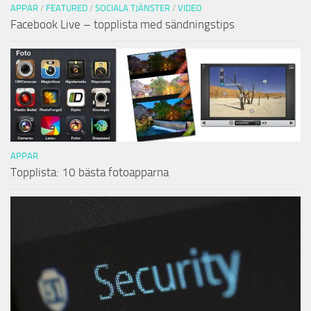
APPAR
/
FEATURED
/
SOCIALA TJÄNSTER
/
VIDEO
Facebook Live – topplista med sändningstips
APPAR
Topplista: 10 bästa fotoapparna