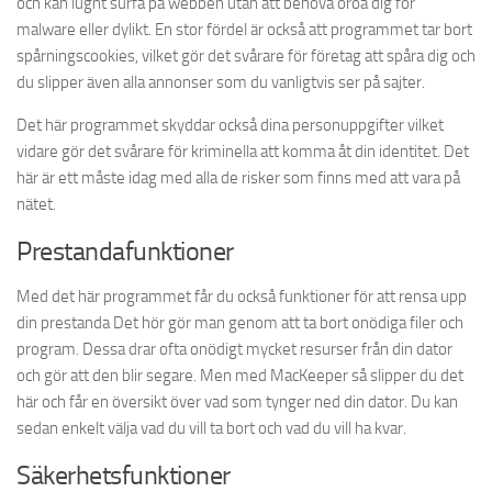
och kan lugnt surfa på webben utan att behöva oroa dig för
malware eller dylikt. En stor fördel är också att programmet tar bort
spårningscookies, vilket gör det svårare för företag att spåra dig och
du slipper även alla annonser som du vanligtvis ser på sajter.
Det här programmet skyddar också dina personuppgifter vilket
vidare gör det svårare för kriminella att komma åt din identitet. Det
här är ett måste idag med alla de risker som finns med att vara på
nätet.
Prestandafunktioner
Med det här programmet får du också funktioner för att rensa upp
din prestanda Det hör gör man genom att ta bort onödiga filer och
program. Dessa drar ofta onödigt mycket resurser från din dator
och gör att den blir segare. Men med MacKeeper så slipper du det
här och får en översikt över vad som tynger ned din dator. Du kan
sedan enkelt välja vad du vill ta bort och vad du vill ha kvar.
Säkerhetsfunktioner