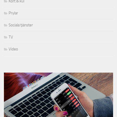
Kort & kul
Prylar
Sociala tjänster
TV
Video