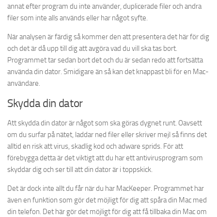
annat efter program du inte använder, duplicerade filer och andra
filer som inte alls används eller har något syfte.
När analysen är färdig så kommer den att presentera det här för dig
och det är då upp till dig att avgöra vad du vill ska tas bort.
Programmet tar sedan bort det och du är sedan redo att fortsätta
använda din dator. Smidigare än så kan det knappast bli för en Mac-
användare.
Skydda din dator
Att skydda din dator är något som ska göras dygnet runt. Oavsett
om du surfar på nätet, laddar ned filer eller skriver mejl så finns det
alltid en risk att virus, skadlig kod och adware sprids. För att
förebygga detta är det viktigt att du har ett antivirusprogram som
skyddar dig och ser till att din dator är i toppskick.
Det är dock inte allt du får när du har MacKeeper. Programmet har
även en funktion som gör det möjligt för dig att spåra din Mac med
din telefon. Det här gör det möjligt för dig att få tillbaka din Mac om