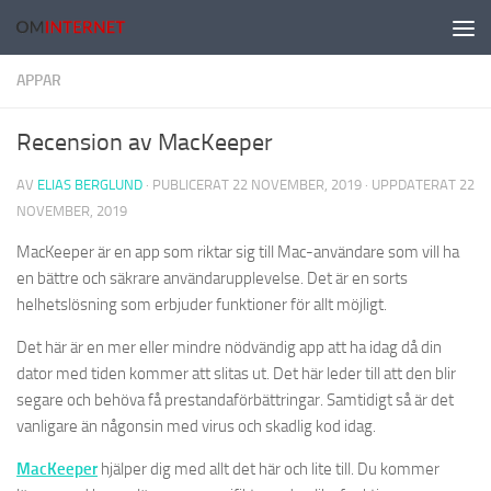
Hoppa till innehåll
APPAR
Recension av MacKeeper
AV
ELIAS BERGLUND
· PUBLICERAT
22 NOVEMBER, 2019
· UPPDATERAT
22
NOVEMBER, 2019
MacKeeper är en app som riktar sig till Mac-användare som vill ha
en bättre och säkrare användarupplevelse. Det är en sorts
helhetslösning som erbjuder funktioner för allt möjligt.
Det här är en mer eller mindre nödvändig app att ha idag då din
dator med tiden kommer att slitas ut. Det här leder till att den blir
segare och behöva få prestandaförbättringar. Samtidigt så är det
vanligare än någonsin med virus och skadlig kod idag.
MacKeeper
hjälper dig med allt det här och lite till. Du kommer