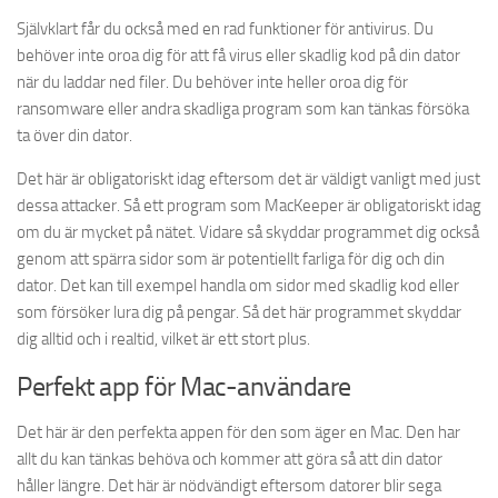
Självklart får du också med en rad funktioner för antivirus. Du
behöver inte oroa dig för att få virus eller skadlig kod på din dator
när du laddar ned filer. Du behöver inte heller oroa dig för
ransomware eller andra skadliga program som kan tänkas försöka
ta över din dator.
Det här är obligatoriskt idag eftersom det är väldigt vanligt med just
dessa attacker. Så ett program som MacKeeper är obligatoriskt idag
om du är mycket på nätet. Vidare så skyddar programmet dig också
genom att spärra sidor som är potentiellt farliga för dig och din
dator. Det kan till exempel handla om sidor med skadlig kod eller
som försöker lura dig på pengar. Så det här programmet skyddar
dig alltid och i realtid, vilket är ett stort plus.
Perfekt app för Mac-användare
Det här är den perfekta appen för den som äger en Mac. Den har
allt du kan tänkas behöva och kommer att göra så att din dator
håller längre. Det här är nödvändigt eftersom datorer blir sega