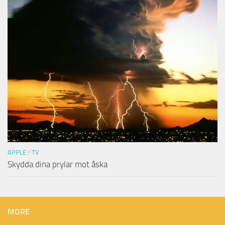
APPLE
/
TV
Skydda dina prylar mot åska
MORE