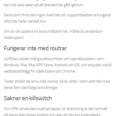
kan inte vara säker på att ärendet har gått igenom.
Dessutom finns det ingen livechatt och supportbiljetterna fungerar
ofta inte heller särskilt bra.
Om du vill uppleva en bra kundtjänst här, måste du använda e-
mejlsupport.
Fungerar inte med routrar
SurfEasy stöder många olika enheter och operativsystem som
Windows, Mac, Mac APP Store, Android och iOS, och erbjuder också
webbläsartillägg för både Opera och Chrome.
Tyvärr stöder de ännu inte routrar, så du sitter i stort sett fast med
deras fem samtidiga anslutningar.
Saknar en killswitch
Om VPN-användare oväntat tappar sin anslutning är det normalt
att deras data läcker snabbt och utan att det kan kontrolleras.