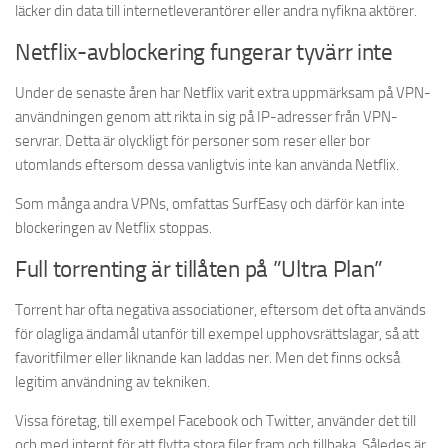
läcker din data till internetleverantörer eller andra nyfikna aktörer.
Netflix-avblockering fungerar tyvärr inte
Under de senaste åren har Netflix varit extra uppmärksam på VPN-
användningen genom att rikta in sig på IP-adresser från VPN-
servrar. Detta är olyckligt för personer som reser eller bor
utomlands eftersom dessa vanligtvis inte kan använda Netflix.
Som många andra VPNs, omfattas SurfEasy och därför kan inte
blockeringen av Netflix stoppas.
Full torrenting är tillåten på ”Ultra Plan”
Torrent har ofta negativa associationer, eftersom det ofta används
för olagliga ändamål utanför till exempel upphovsrättslagar, så att
favoritfilmer eller liknande kan laddas ner. Men det finns också
legitim användning av tekniken.
Vissa företag, till exempel Facebook och Twitter, använder det till
och med internt för att flytta stora filer fram och tillbaka. Således är