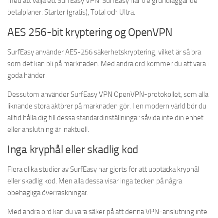
med att välja ett SurfEasy VPN. SurfEasy har tre grundläggande
betalplaner: Starter (gratis), Total och Ultra.
AES 256-bit kryptering og OpenVPN
SurfEasy använder AES-256 säkerhetskryptering, vilket är så bra
som det kan bli på marknaden. Med andra ord kommer du att vara i
goda händer.
Dessutom använder SurfEasy VPN OpenVPN-protokollet, som alla
liknande stora aktörer på marknaden gör. I en modern värld bör du
alltid hålla dig till dessa standardinställningar såvida inte din enhet
eller anslutning är inaktuell.
Inga kryphål eller skadlig kod
Flera olika studier av SurfEasy har gjorts för att upptäcka kryphål
eller skadlig kod. Men alla dessa visar inga tecken på några
obehagliga överraskningar.
Med andra ord kan du vara säker på att denna VPN-anslutning inte