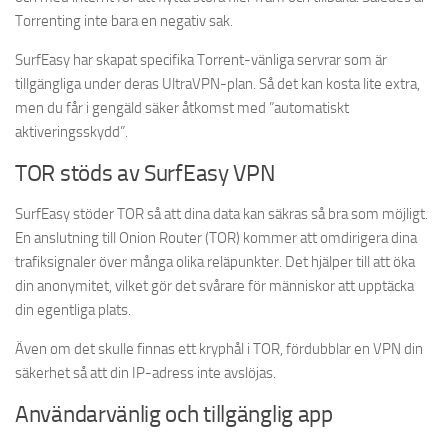
Torrenting inte bara en negativ sak.
SurfEasy har skapat specifika Torrent-vänliga servrar som är
tillgängliga under deras UltraVPN-plan. Så det kan kosta lite extra,
men du får i gengäld säker åtkomst med ”automatiskt
aktiveringsskydd”.
TOR stöds av SurfEasy VPN
SurfEasy stöder TOR så att dina data kan säkras så bra som möjligt.
En anslutning till Onion Router (TOR) kommer att omdirigera dina
trafiksignaler över många olika reläpunkter. Det hjälper till att öka
din anonymitet, vilket gör det svårare för människor att upptäcka
din egentliga plats.
Även om det skulle finnas ett kryphål i TOR, fördubblar en VPN din
säkerhet så att din IP-adress inte avslöjas.
Användarvänlig och tillgänglig app