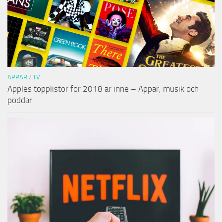
APPAR
/
TV
Apples topplistor för 2018 är inne – Appar, musik och
poddar