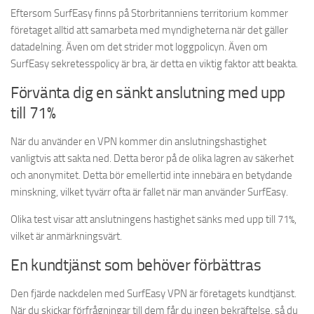
Eftersom SurfEasy finns på Storbritanniens territorium kommer
företaget alltid att samarbeta med myndigheterna när det gäller
datadelning. Även om det strider mot loggpolicyn. Även om
SurfEasy sekretesspolicy är bra, är detta en viktig faktor att beakta.
Förvänta dig en sänkt anslutning med upp
till 71%
När du använder en VPN kommer din anslutningshastighet
vanligtvis att sakta ned. Detta beror på de olika lagren av säkerhet
och anonymitet. Detta bör emellertid inte innebära en betydande
minskning, vilket tyvärr ofta är fallet när man använder SurfEasy.
Olika test visar att anslutningens hastighet sänks med upp till 71%,
vilket är anmärkningsvärt.
En kundtjänst som behöver förbättras
Den fjärde nackdelen med SurfEasy VPN är företagets kundtjänst.
När du skickar förfrågningar till dem får du ingen bekräftelse, så du