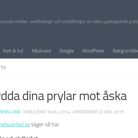
 sociala medier, webbdesign och inställningar av olika uppkopplade pryla
Kort & kul
Mjukvara
Google
WordPress
Bakgrundsbi
TV
dda dina prylar mot åska
 BERGLUND
· PUBLICERAT
9 JULI, 2014
· UPPDATERAT
22 MAJ, 2019
hetsverket.se
säger så här: