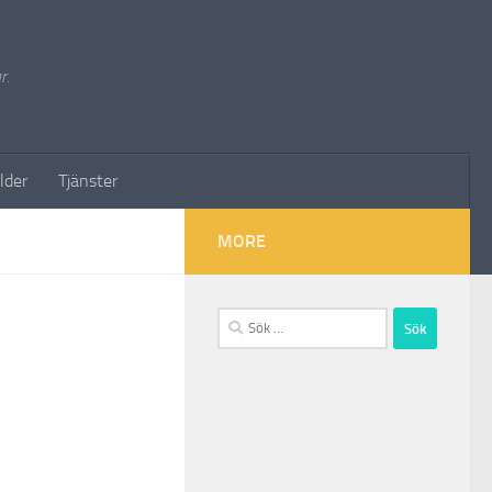
r.
lder
Tjänster
MORE
Sök
efter: