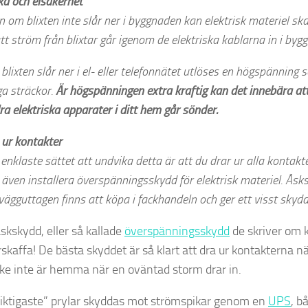
ka och elsäkerhet
n om blixten inte slår ner i byggnaden kan elektrisk materiel s
tt ström från blixtar går igenom de elektriska kablarna in i byg
blixten slår ner i el- eller telefonnätet utlöses en högspänning
ga sträckor.
Är högspänningen extra kraftig kan det innebära at
ra elektriska apparater i ditt hem går sönder.
 ur kontakter
enklaste sättet att undvika detta är att du drar ur alla kontakt
 även installera överspänningsskydd för elektrisk materiel. Ås
 vägguttagen finns att köpa i fackhandeln och ger ett visst skydd
skskydd, eller så kallade
överspänningsskydd
de skriver om k
örskaffa! De bästa skyddet är så klart att dra ur kontakterna 
ke inte är hemma när en oväntad storm drar in.
iktigaste” prylar skyddas mot strömspikar genom en
UPS
, b