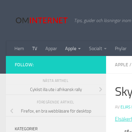
Hoppa till innehåll
Tips, guider och lösningar inom
Hem
TV
Appar
Apple
Socialt
Prylar
FOLLOW:
APPLE
/
NÄSTA ARTIKEL
Sky
Cyklist illa ute i afrikansk rally
FÖREGÅENDE ARTIKEL
AV
ELIAS
Firefox, en bra webbläsare för desktop
Elsäker
KATEGORIER