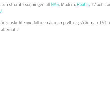
t och strömförsörjningen till
NAS
, Modem,
Router
, TV och t
V
.
är kanske lite overkill men är man pryltokig så är man. Det f
e alternativ: