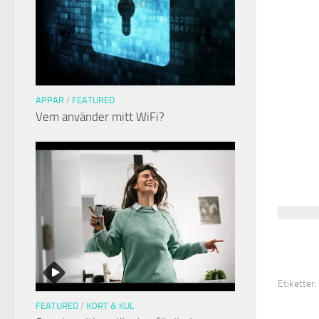
APPAR
/
FEATURED
Vem använder mitt WiFi?
Etiketter:
FEATURED
/
KORT & KUL