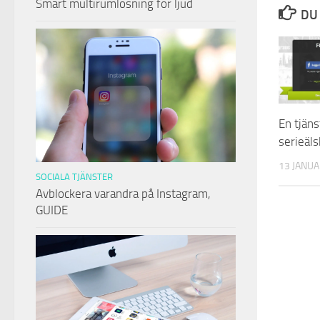
Smart multirumlösning för ljud
DU 
En tjäns
serieäls
13 JANUA
SOCIALA TJÄNSTER
Avblockera varandra på Instagram,
GUIDE