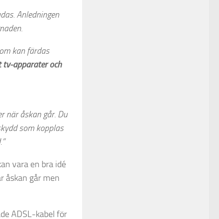
kadas. Anledningen
gnaden.
 som kan färdas
t tv-apparater och
er när åskan går. Du
kskydd som kopplas
.”
an vara en bra idé
när åskan går men
åde ADSL-kabel för