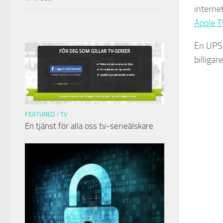
interne
Apple T
En UPS 
billigar
FEATURED
/
TV
En tjänst för alla oss tv-serieälskare