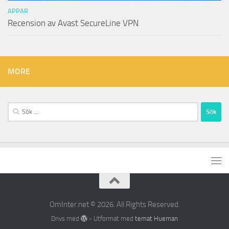
APPAR
Recension av Avast SecureLine VPN
MORE
Sök
efter:
OmInter.net © 2026. All Rights Reserved.
Drivs med
- Utformat med
temat Hueman