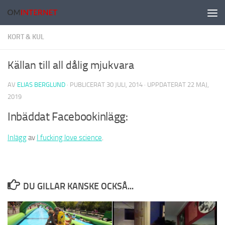
Hoppa till innehåll
KORT & KUL
Källan till all dålig mjukvara
AV
ELIAS BERGLUND
· PUBLICERAT
30 JULI, 2014
· UPPDATERAT
22 MAJ,
2019
Inbäddat Facebookinlägg:
Inlägg
av
I fucking love science
.
DU GILLAR KANSKE OCKSÅ...