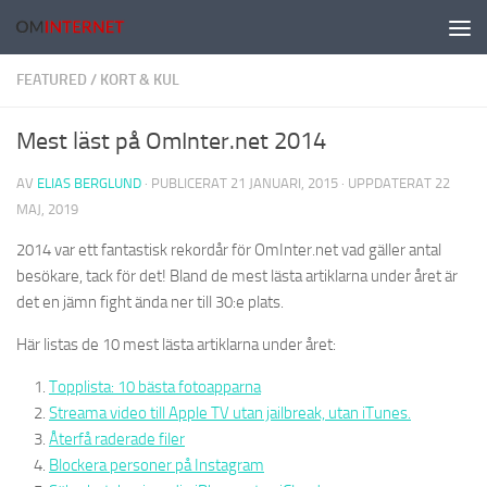
Hoppa till innehåll
FEATURED
/
KORT & KUL
Mest läst på OmInter.net 2014
AV
ELIAS BERGLUND
· PUBLICERAT
21 JANUARI, 2015
· UPPDATERAT
22
MAJ, 2019
2014 var ett fantastisk rekordår för OmInter.net vad gäller antal
besökare, tack för det! Bland de mest lästa artiklarna under året är
det en jämn fight ända ner till 30:e plats.
Här listas de 10 mest lästa artiklarna under året:
Topplista: 10 bästa fotoapparna
Streama video till Apple TV utan jailbreak, utan iTunes.
Återfå raderade filer
Blockera personer på Instagram