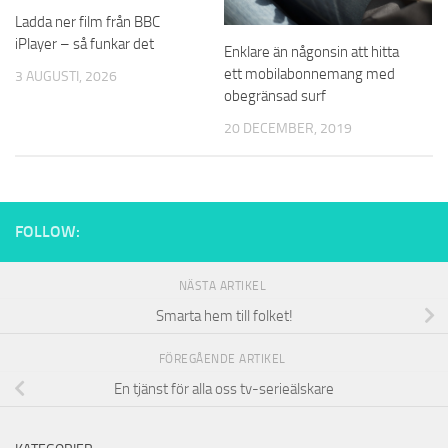
Ladda ner film från BBC
iPlayer – så funkar det
Enklare än någonsin att hitta
ett mobilabonnemang med
3 AUGUSTI, 2026
obegränsad surf
20 DECEMBER, 2019
FOLLOW:
NÄSTA ARTIKEL
Smarta hem till folket!
FÖREGÅENDE ARTIKEL
En tjänst för alla oss tv-serieälskare