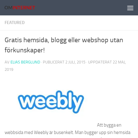
Hoppa till innehåll
FEATURED
Gratis hemsida, blogg eller webshop utan
förkunskaper!
AV
ELIAS BERGLUND
· PUBLICERAT
2 JULI, 2015
· UPPDATERAT
22 MAJ,
2019
Att bygga en
webbsida med Weebly är busenkelt. Man bygger upp sin hemsida