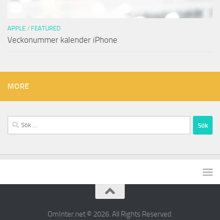
APPLE
/
FEATURED
Veckonummer kalender iPhone
MORE
Sök
efter:
OmInter.net © 2026. All Rights Reserved.