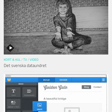
KORT & KUL
/
TV
/
VIDEO
Det svenska dataundret