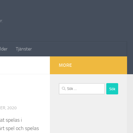
r.
lder
Tjänster
MORE
Sök
efter:
ER, 2020
at spelas i
rt spel och spelas