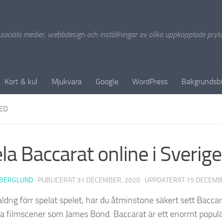
 sociala medier, webbdesign och inställningar av olika uppkopplade pryla
Kort & kul
Mjukvara
Google
WordPress
Bakgrundsbi
ED
la Baccarat online i Sverige
 BERGLUND
· PUBLICERAT
31 DECEMBER, 2020
· UPPDATERAT
15 DECEMB
drig förr spelat spelet, har du åtminstone säkert sett Baccar
a filmscener som James Bond. Baccarat är ett enormt populä