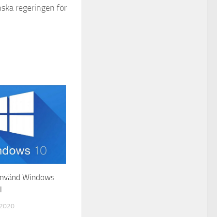
nska regeringen för
 använd Windows
l
 2020