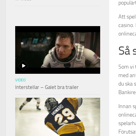
populär
Att spe
casino. 
onlinec
Så 
Som vi t
med ant
VIDEO
du ska s
Interstellar – Galet bra trailer
Bankiren
Innan s
onlineca
spelarh
Förutsa