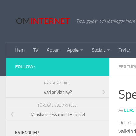
Hoppa till innehåll
Tips, guider och lösningar inom
Hem
TV
Appar
Apple
Socialt
Prylar
FOLLOW:
FEATUR
NÄSTA ARTIKEL
Spe
Vad är Viaplay?
FÖREGÅENDE ARTIKEL
AV
ELIAS
Minska stress med E-handel
Om du al
välkänd
KATEGORIER