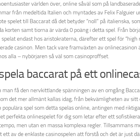
noentusiaster världen över, online såväl som på landbaserad
mar från medeltida Italien och myntades av Felix Falguier 
e spelet till Baccarat då det betyder “noll” på italienska, so
a korten samt tiorna är värda 0 poäng i detta spel. Från börj
 spelat endast hos aristokraterna, därefter ett spel för “high 
erade casinon. Men tack vare framväxten av onlinecasinon ä
 hos alla – nybörjaren så väl som casinoproffset.
 spela baccarat på ett onlinec
n man få den nervkittlande spänningen av en omgång Baccar
om det mer allmänt kallas idag, från bekvämligheten av sitt
n populära spel som detta spelas online, antingen med riktiga 
et perfekta onlinespelet för dig som letar efter ett sofistiker
tempo, men utan en massa komplexa regler. Tillsammans me
 ett av de enklaste casinospelen att förstå och det är just där