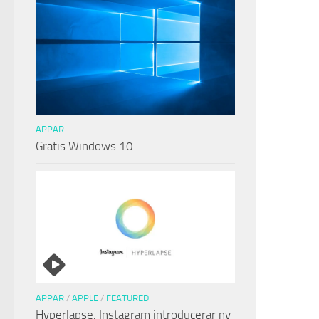
APPAR
Gratis Windows 10
APPAR
/
APPLE
/
FEATURED
Hyperlapse, Instagram introducerar ny