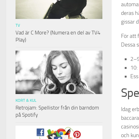
automat
deras h
gissar 
TV
Vad är C More? (Numera en del av TV4
För att
Play)
Dessa s
2–9
10:
Ess
Spe
KORT & KUL
Retrojam: Spellistor från din barndom
Idag er
på Spotify
baccara
casinosi
och kun