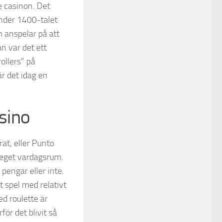
e casinon. Det
under 1400-talet
m anspelar på att
an var det ett
rollers” på
r det idag en
asino
at, eller Punto
 eget vardagsrum.
pengar eller inte.
at spel med relativt
d roulette är
för det blivit så