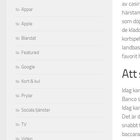
av casi
Appar
härstam
som döpt
Apple
de klädd
Blandat
kortspel
landbas
Featured
favorit
Google
Att
Kort & kul
Idag ka
Prylar
Banco s
Idag ka
Sociala tjänster
Det är d
TV
snabbt 
baccarat
Video