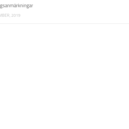
ngsanmärkningar
MBER, 2019