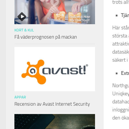
trots al
Tjä
Här står
KORT & KUL
största
Få väderprognosen på mackan
attrakt
datasäk
säkert i
Ext
Northgu
Uniqkey
APPAR
datahac
Recension av Avast Internet Security
inloggn
den öka