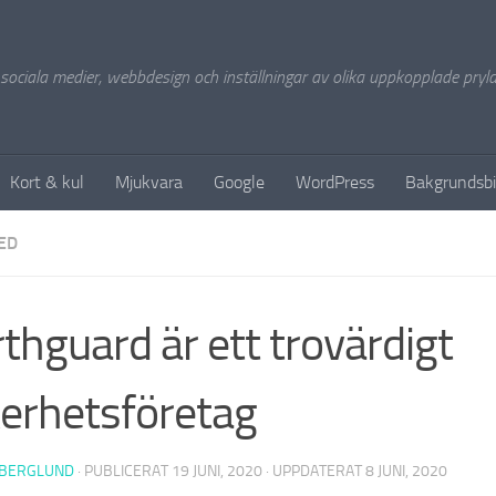
 sociala medier, webbdesign och inställningar av olika uppkopplade pryla
Kort & kul
Mjukvara
Google
WordPress
Bakgrundsbi
ED
thguard är ett trovärdigt
erhetsföretag
 BERGLUND
· PUBLICERAT
19 JUNI, 2020
· UPPDATERAT
8 JUNI, 2020