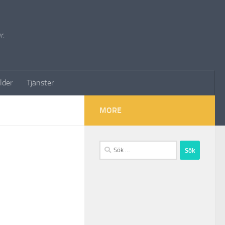
r.
lder
Tjänster
MORE
Sök
efter: