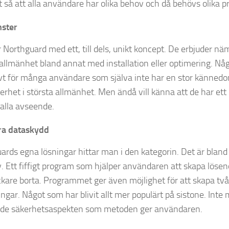
lt så att alla användare har olika behov och då behövs olika p
nster
 Northguard med ett, till dels, unikt koncept. De erbjuder näm
 allmänhet bland annat med installation eller optimering. N
ivt för många användare som själva inte har en stor känned
erhet i största allmänhet. Men ändå vill känna att de har ett
 alla avseende.
ra dataskydd
ards egna lösningar hittar man i den kategorin. Det är bland
. Ett fiffigt program som hjälper användaren att skapa lösen
kare borta. Programmet ger även möjlighet för att skapa tv
ingar. Något som har blivit allt mer populärt på sistone. Inte
de säkerhetsaspekten som metoden ger användaren.