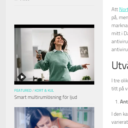
Att
Nort
på, men
marknad
mitt i 
antiviru
antivir
Utv
I tre ol
titt på 
FEATURED
/
KORT & KUL
Smart multirumlösning för ljud
Ant
I den k
varierat