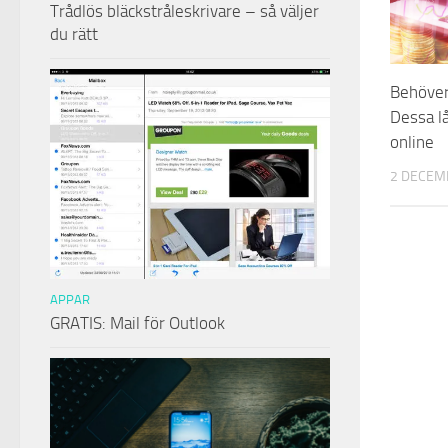
Trådlös bläckstråleskrivare – så väljer
du rätt
Behöver
Dessa l
online
2 DECEM
APPAR
GRATIS: Mail för Outlook