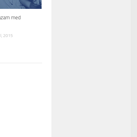
azam med
, 2015