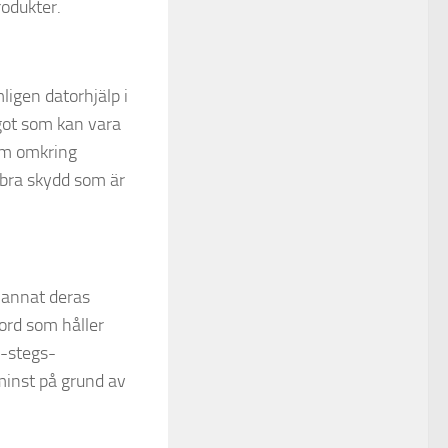
rodukter.
ligen datorhjälp i
ågot som kan vara
om omkring
 bra skydd som är
 annat deras
ord som håller
å-stegs-
 minst på grund av