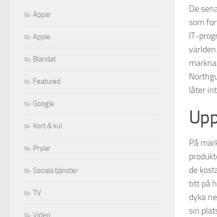
De sena
Appar
som fort
IT-prog
Apple
världen
Blandat
marknad
Northgu
Featured
låter i
Google
Upp
Kort & kul
På markn
Prylar
produkte
de kost
Sociala tjänster
titt på 
TV
dyka ne
sin plat
Video