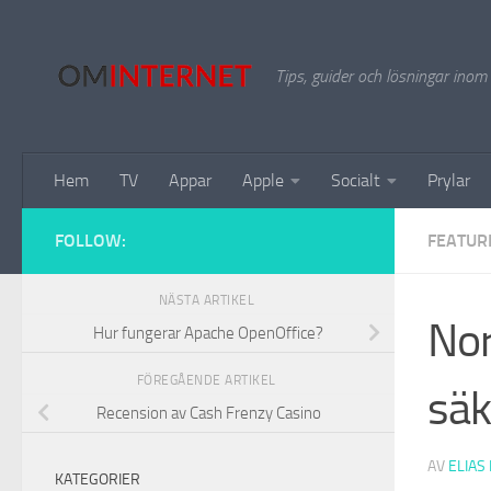
Hoppa till innehåll
Tips, guider och lösningar inom
Hem
TV
Appar
Apple
Socialt
Prylar
FOLLOW:
FEATUR
NÄSTA ARTIKEL
Nor
Hur fungerar Apache OpenOffice?
FÖREGÅENDE ARTIKEL
säk
Recension av Cash Frenzy Casino
AV
ELIAS
KATEGORIER