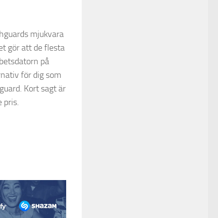
thguards mjukvara
et gör att de flesta
arbetsdatorn på
rnativ för dig som
hguard. Kort sagt är
 pris.