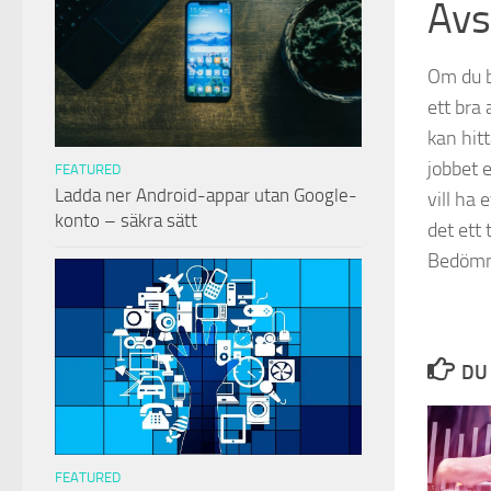
Avs
Om du b
ett bra 
kan hitt
jobbet 
FEATURED
Ladda ner Android-appar utan Google-
vill ha 
konto – säkra sätt
det ett 
Bedömni
DU 
FEATURED