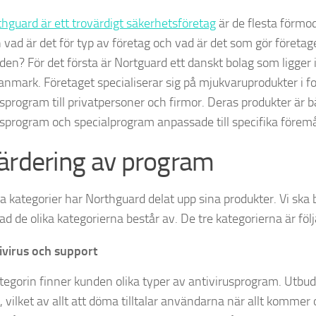
hguard är ett trovärdigt säkerhetsföretag
är de flesta förmod
 vad är det för typ av företag och vad är det som gör företag
en? För det första är Nortguard ett danskt bolag som ligger
Danmark. Företaget specialiserar sig på mjukvaruprodukter i f
sprogram till privatpersoner och firmor. Deras produkter är b
usprogram och specialprogram anpassade till specifika förem
ärdering av program
ika kategorier har Northguard delat upp sina produkter. Vi ska
vad de olika kategorierna består av. De tre kategorierna är följ
ivirus och support
ategorin finner kunden olika typer av antivirusprogram. Utbud
, vilket av allt att döma tilltalar användarna när allt kommer