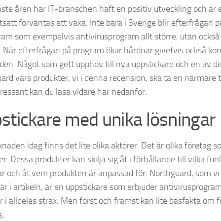
ste åren har IT-branschen haft en positiv utveckling och är
satt förväntas att växa. Inte bara i Sverige blir efterfrågan 
ram som exempelvis antivirusprogram allt större, utan också 
. När efterfrågan på program ökar hårdnar givetvis också ko
en. Något som gett upphov till nya uppstickare och en av d
ard vars produkter, vi i denna recension, ska ta en närmare t
ntressant kan du läsa vidare här nedanför.
stickare med unika lösningar
aden idag finns det lite olika aktörer. Det är olika företag s
r. Dessa produkter kan skilja sig åt i förhållande till vilka fu
ar och åt vem produkten är anpassad för. Northguard, som vi
här i artikeln, är en uppstickare som erbjuder antivirusprogra
r i alldeles strax. Men först och främst kan lite basfakta om 
s.