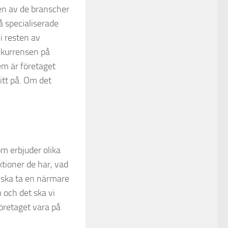
 en av de branscher
på specialiserade
i resten av
nkurrensen på
em är företaget
itt på. Om det
om erbjuder olika
nktioner de har, vad
 ska ta en närmare
m och det ska vi
företaget vara på