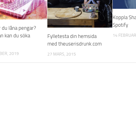
Koppla Sh
Spotify
 du låna pengar?
ån kan du söka
14 FEBRUARI
Fylletesta din hemsida
med theuserisdrunk.com
BER, 2019
27 MARS, 2015