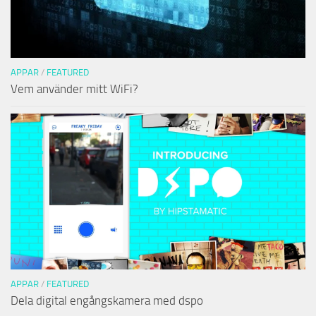
APPAR
/
FEATURED
Vem använder mitt WiFi?
APPAR
/
FEATURED
Dela digital engångskamera med dspo