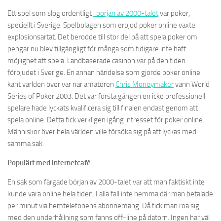
Ett spel som slog ordentligt
i början av 2000-talet
var poker,
speciellt i Sverige. Spelbolagen som erbjöd poker online växte
explosionsartat. Det berodde till stor del på att spela poker om
pengar nu blev tillgängligt för många som tidigare inte haft
möjlighet att spela. Landbaserade casinon var på den tiden
förbjudet i Sverige. En annan händelse som gjorde poker online
känt världen över var när amatören
Chris Moneymaker
vann World
Series of Poker 2003. Det var första gången en icke professionell
spelare hade lyckats kvalificera sig till finalen endast genom att
spela online. Detta fick verkligen igång intresset för poker online.
Människor över hela världen ville försöka sig på att lyckas med
samma sak.
Populärt med internetcafé
En sak som färgade början av 2000-talet var att man faktiskt inte
kunde vara online hela tiden. I alla fall inte hemma där man betalade
per minut via hemtelefonens abonnemang. Då fick man roa sig
med den underhållning som fanns off-line på datorn. Ingen har väl