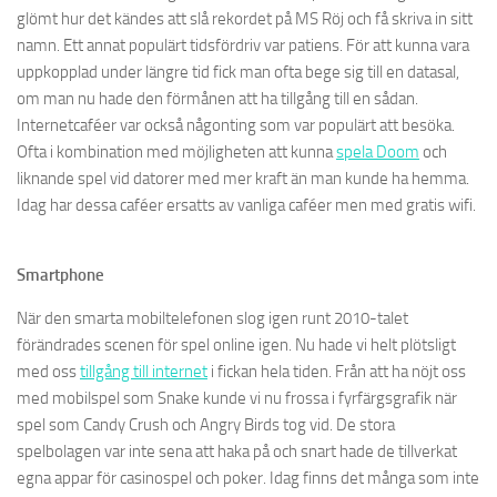
glömt hur det kändes att slå rekordet på MS Röj och få skriva in sitt
namn. Ett annat populärt tidsfördriv var patiens. För att kunna vara
uppkopplad under längre tid fick man ofta bege sig till en datasal,
om man nu hade den förmånen att ha tillgång till en sådan.
Internetcaféer var också någonting som var populärt att besöka.
Ofta i kombination med möjligheten att kunna
spela Doom
och
liknande spel vid datorer med mer kraft än man kunde ha hemma.
Idag har dessa caféer ersatts av vanliga caféer men med gratis wifi.
Smartphone
När den smarta mobiltelefonen slog igen runt 2010-talet
förändrades scenen för spel online igen. Nu hade vi helt plötsligt
med oss
tillgång till internet
i fickan hela tiden. Från att ha nöjt oss
med mobilspel som Snake kunde vi nu frossa i fyrfärgsgrafik när
spel som Candy Crush och Angry Birds tog vid. De stora
spelbolagen var inte sena att haka på och snart hade de tillverkat
egna appar för casinospel och poker. Idag finns det många som inte