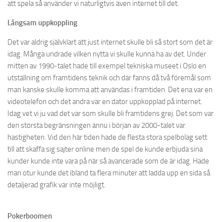
att spela så använder vi naturligtvis även internet till det.
Långsam uppkoppling
Det var aldrig självklart att just internet skulle bli så stort som det är
idag. Många undrade vilken nytta vi skulle kunna ha av det. Under
mitten av 1990-talet hade till exempel tekniska museet i Oslo en
utställning om framtidens teknik och där fanns då två föremål som
man kanske skulle komma att användas i framtiden. Det ena var en
videotelefon och det andra var en dator uppkopplad på internet.
Idag vet vi ju vad det var som skulle bli framtidens grej. Det som var
den största begränsningen ännu i början av 2000-talet var
hastigheten. Vid den här tiden hade de flesta stora spelbolag sett
till att skaffa sig sajter online men de spel de kunde erbjuda sina
kunder kunde inte vara på när så avancerade som de är idag. Hade
man otur kunde det ibland ta flera minuter att ladda upp en sida så
detaljerad grafik var inte möjligt.
Pokerboomen