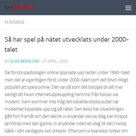
Hoppa till innehåll
FEATURED
Så har spel på nätet utvecklats under 2000-
talet
AV
ELIAS BERGLUND
·
27 APRIL, 2020
De första spelbolagen online öppnade upp redan under 1990-talet
men det är egentligen först under 2000-talet som det blivit riktigt
populärt att spela online. Det var då som det började bli allt mer
vanligt att ha en internetuppkoppling hemma, från början via
modem. Vem kommer inte ihåg det karaktäristiska ljudet när
modemet kopplade upp sig på nätet. Sen dess har utvecklingen
gått fort framåt och den teknik vi använder oss av idag kan knappt
jämföras med den gamla. Vi använder internet idag till det mesta,
både i vårt vardagsliv och yrkesliv. Eftersom vi svenskar tycker om